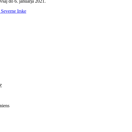
vsaj do 6. januarja 2021.
 Severne Irske
Z
niens