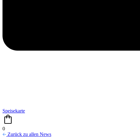
Speisekarte
0
Zurück zu allen News