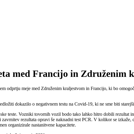
meta med Francijo in Združenim 
nem odprtju meje med Združenim kraljestvom in Francijo, ki bo omogoči
edložiti dokazilo o negativnem testu na Covid-19, ki ne sme biti starejši
 teste. Vozniki tovornih vozil bodo tako lahko hitro dobili rezultat in t
ali zavrnitev rezultata opravi še naknadni test PCR. V kolikor se izkaže,
men organizirale nastanitvene kapacitete.