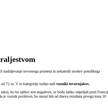
kraljestvom
l nadaljevanje tovornega prometa in nekaterih storitev potniškega
 od 72 ur. V to kategorijo sodijo tudi
vozniki tovornjakov.
akoj, ko bo njihov test negativen, se bodo lahko odpeljali proti Francij
 da je voznik pozitiven, bo moral biti od dneva rezultata prvega testa 10