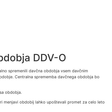
obdobja DDV-O
tralno spremenili davčna obdobja vsem davčnim
 obdobje. Centralna sprememba davčnega obdobja bo
sa obdobja.
 menjavi obdobij lahko upoštevali promet za celo leto