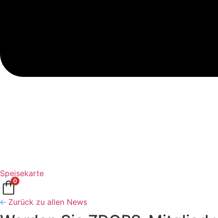
Speisekarte
0
Zurück zu allen News