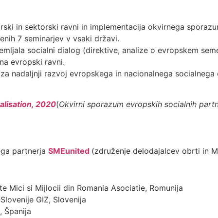
ki in sektorski ravni in implementacija okvirnega sporazuma
denih 7 seminarjev v vsaki državi.
ljala socialni dialog (direktive, analize o evropskem semes
 na evropski ravni.
v za nadaljnji razvoj evropskega in nacionalnega socialnega
alisation, 2020
(
Okvirni sporazum evropskih socialnih partne
ega partnerja
SMEunited
(združenje delodajalcev obrti in 
ate Mici si Mijlocii din Romania Asociatie, Romunija
Slovenije GIZ, Slovenija
, Španija