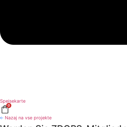
Speisekarte
0
Nazaj na vse projekte