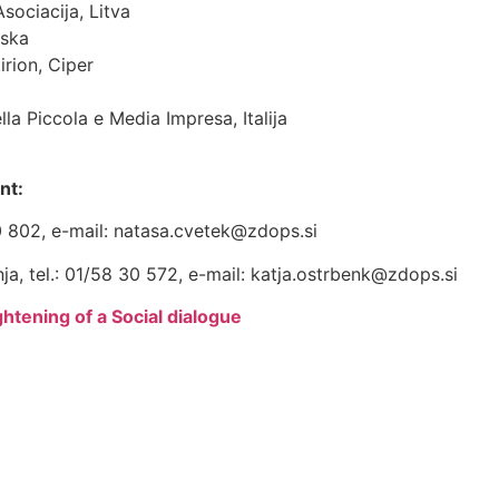
ociacija, Litva
rska
rion, Ciper
la Piccola e Media Impresa, Italija
nt:
0 802, e-mail: natasa.cvetek@zdops.si
ja, tel.: 01/58 30 572, e-mail: katja.ostrbenk@zdops.si
htening of a Social dialogue