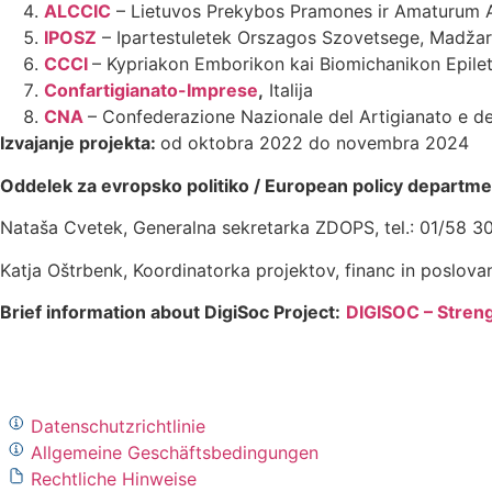
ALCCIC
– Lietuvos Prekybos Pramones ir Amaturum As
IPOSZ
– Ipartestuletek Orszagos Szovetsege, Madža
CCCI
– Kypriakon Emborikon kai Biomichanikon Epileti
Confartigianato-Imprese
,
Italija
CNA
– Confederazione Nazionale del Artigianato e del
Izvajanje projekta:
od oktobra 2022 do novembra 2024
Oddelek za evropsko politiko / European policy departme
Nataša Cvetek, Generalna sekretarka ZDOPS, tel.: 01/58 3
Katja Oštrbenk, Koordinatorka projektov, financ in poslovan
Brief information about DigiSoc Project:
DIGISOC – Streng
Datenschutzrichtlinie
Allgemeine Geschäftsbedingungen
Rechtliche Hinweise