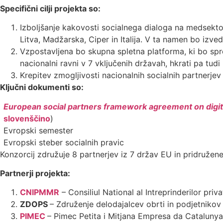
Specifični cilji projekta so:
Izboljšanje kakovosti socialnega dialoga na medsektors
Litva, Madžarska, Ciper in Italija. V ta namen bo izve
Vzpostavljena bo skupna spletna platforma, ki bo sprem
nacionalni ravni v 7 vključenih državah, hkrati pa tudi
Krepitev zmogljivosti nacionalnih socialnih partnerje
Ključni dokumenti so:
European social partners framework agreement on digit
slovenščino
)
Evropski semester
Evropski steber socialnih pravic
Konzorcij združuje 8 partnerjev iz 7 držav EU in pridružen
Partnerji projekta:
CNIPMMR
– Consiliul National al Intreprinderilor priv
ZDOPS
– Združenje delodajalcev obrti in podjetnikov 
PIMEC
– Pimec Petita i Mitjana Empresa da Catalunya