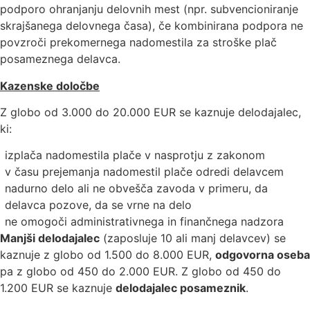
podporo ohranjanju delovnih mest (npr. subvencioniranje
skrajšanega delovnega časa), če kombinirana podpora ne
povzroči prekomernega nadomestila za stroške plač
posameznega delavca.
Kazenske določbe
Z globo od 3.000 do 20.000 EUR se kaznuje delodajalec,
ki:
izplača nadomestila plače v nasprotju z zakonom
v času prejemanja nadomestil plače odredi delavcem
nadurno delo ali ne obvešča zavoda v primeru, da
delavca pozove, da se vrne na delo
ne omogoči administrativnega in finančnega nadzora
Manjši delodajalec
(zaposluje 10 ali manj delavcev) se
kaznuje z globo od 1.500 do 8.000 EUR,
odgovorna oseba
pa z globo od 450 do 2.000 EUR. Z globo od 450 do
1.200 EUR se kaznuje
delodajalec posameznik
.