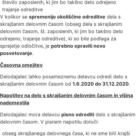
število zaposlenih, ki jim bo takšno delo odrejeno
trajanje odreditve
V kolikor se
spremenijo okoliščine odreditve
dela s
skrajšanim delovnim časom (obseg dela s skrajšanim
delovnim časom, št. zaposlenih, ki jim bo takšno delo
odrejeno, trajanje odreditve), ki so bile podlaga za
sprejetje odločitve, je
potrebno opraviti novo
posvetovanje
.
Časovna omejitev
Delodajalec lahko posameznemu delavcu odredi delo s
skrajšanim delovnim časom od
1.6.2020 do 31.12.2020
.
Napotitev na delo s skrajšanim delovnim časom in višina
nadomestila
Delodajalec mora delavcu
pisno odrediti
delo s skrajšanim
delovnim časom. V pisnem napotilu določi:
obseg skrajšanega delovnega časa, ki ne sme biti krajši