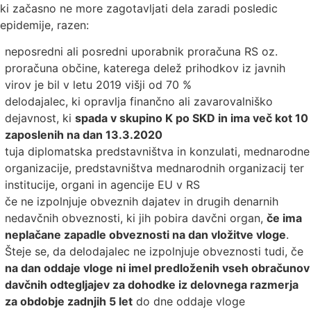
ki začasno ne more zagotavljati dela zaradi posledic
epidemije, razen:
neposredni ali posredni uporabnik proračuna RS oz.
proračuna občine, katerega delež prihodkov iz javnih
virov je bil v letu 2019 višji od 70 %
delodajalec, ki opravlja finančno ali zavarovalniško
dejavnost, ki
spada v skupino K po SKD in ima več kot 10
zaposlenih na dan 13.3.2020
tuja diplomatska predstavništva in konzulati, mednarodne
organizacije, predstavništva mednarodnih organizacij ter
institucije, organi in agencije EU v RS
če ne izpolnjuje obveznih dajatev in drugih denarnih
nedavčnih obveznosti, ki jih pobira davčni organ,
če ima
neplačane zapadle obveznosti na dan vložitve vloge
.
Šteje se, da delodajalec ne izpolnjuje obveznosti tudi, če
na dan oddaje vloge ni imel predloženih vseh obračunov
davčnih odtegljajev za dohodke iz delovnega razmerja
za obdobje zadnjih 5 let
do dne oddaje vloge