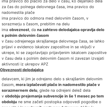
ima pravico do plačilo za delo v času, ko dejansko dela
za čas do polnega delovnega časa, ima pravico do
nadomestila plače
ima pravico do odmora med delovnim časom, v
sorazmerju s časom, prebitim na delu
ima
obveznost
, da
na zahtevo delodajalca opravlja delo
s polnim delovnim časom
v času odrejenega skrajšanega delovnega časa, se lahko
prijavi v evidenco iskalcev zaposlitve in se vključi v
ukrepe, ki se zagotavljajo prijavljenim iskalcem zaposlitve
v času dela s polnim delovnim časom ni zavezan izvajati
aktivnosti iz ukrepov APZ
Obveznosti delodajalca
delavcem, ki jim je odrejeno delo s skrajšanim delovnim
časom,
mora izplačevati plačo in nadomestilo plače v
sorazmernem delu
, glede na odrejeni delež dela
v
obdobju prejemanja subvencije in še 1 mesec po tem
obdobju
ne sme začeti postopka odpovedi pogodbe o