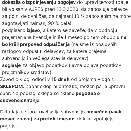
dokazila o izpolnjevanju pogojev
do upravičenosti (da je
bil vpisan v AJPES pred 13.3.2020, da zaposluje delavce
za polni delovni čas, da najmanj 10 % zaposlenim ne more
zagotavljati najmanj 90 % dela)
podpisano
izjavo,
s katero se zaveže, da v obdobju
prejemanja subvencije in še 1 mesec po tem obdobju
ne
bo kršil prepoved odpuščanja
(ne sme iz poslovnih
razlogov odpustiti delavcev, za katere prejema
subvencijo in večjega števila delavcev)
soglasje
za objavo podatkov (javna objava podatkov
prejemnikov sredstev)
Zavod o vlogi odloči v
15 dneh
od prejema vloge s
SKLEPOM
. Zoper sklep ni pritožbe, možen pa je upravni
spor. Na podlagi sklepa se sklene
pogodba o
subvencioniranju
.
Delodajalec torej uveljavlja subvencijo
mesečno (vsak
mesec znova) za pretekli mesec
, dokler izpolnjuje
pogoje.