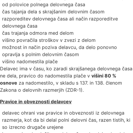
od polovice polnega delovnega časa
čas tajanja dela s skrajšanim delovnim časom
razporeditev delovnega časa ali način razporeditve
delovnega časa
čas trajanja odmora med delom
višino povračila stroškov v zvezi z delom
možnost in način poziva delavcu, da delo ponovno
opravlja s polnim delovnim časom
višino nadomestila plače
Delavec ima v času, ko zaradi skrajšanega delovnega časa
ne dela, pravico do nadomestila plače v
višini 80 %
osnove
za nadomestilo, v skladu s 137. in 138. členom
Zakona o delovnih razmerjih (ZDR-1).
Pravice in obveznosti delavcev
delavec ohrani vse pravice in obveznosti iz delovnega
razmerja, kot da bi delal polni delovni čas, razen tistih, ki
so izrecno drugače urejene