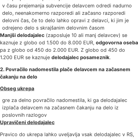
v času prejemanja subvencije delavcem odredi nadurno
delo, neenakomerno razporedi ali začasno razporedi
delovni čas, če to delo lahko opravi z delavci, ki jim je
odrejeno delo s skrajšanim delovnim časom
Manjši delodajalec
(zaposluje 10 ali manj delavcev) se
kaznuje z globo od 1.500 do 8.000 EUR,
odgovorna oseba
pa z globo od 450 do 2.000 EUR. Z globo od 450 do
1.200 EUR se kaznuje
delodajalec posameznik
.
2. Povračilo nadomestila plače delavcem na začasnem
čakanju na delo
Obseg ukrepa
gre za delno povračilo nadomestila, ki ga delodajalec
izplača delavcem na začasnem čakanju na delo iz
poslovnih razlogov
Upravičeni delodajalec
Pravico do ukrepa lahko uveljavlja vsak delodajalec v RS,