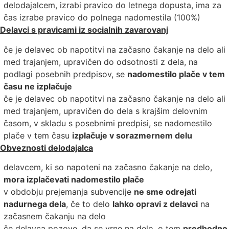
delodajalcem, izrabi pravico do letnega dopusta, ima za
čas izrabe pravico do polnega nadomestila (100%)
Delavci s pravicami iz socialnih zavarovanj
če je delavec ob napotitvi na začasno čakanje na delo ali
med trajanjem, upravičen do odsotnosti z dela, na
podlagi posebnih predpisov, se
nadomestilo plače v tem
času ne izplačuje
če je delavec ob napotitvi na začasno čakanje na delo ali
med trajanjem, upravičen do dela s krajšim delovnim
časom, v skladu s posebnimi predpisi, se nadomestilo
plače v tem času
izplačuje v sorazmernem delu
Obveznosti delodajalca
delavcem, ki so napoteni na začasno čakanje na delo,
mora izplačevati nadomestilo plače
v obdobju prejemanja subvencije
ne sme odrejati
nadurnega dela
, če to delo
lahko opravi z delavci
na
začasnem čakanju na delo
če delavca pozove, da se vrne na delo, o tem
predhodno