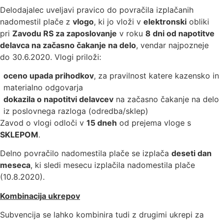
Delodajalec uveljavi pravico do povračila izplačanih
nadomestil plače z
vlogo
, ki jo vloži v
elektronski
obliki
pri
Zavodu RS za zaposlovanje
v roku
8 dni od napotitve
delavca na začasno čakanje na delo
, vendar najpozneje
do 30.6.2020. Vlogi priloži:
oceno upada prihodkov
, za pravilnost katere kazensko in
materialno odgovarja
dokazila o napotitvi delavcev
na začasno čakanje na delo
iz poslovnega razloga (odredba/sklep)
Zavod o vlogi odloči v
15 dneh
od prejema vloge s
SKLEPOM
.
Delno povračilo nadomestila plače se izplača
deseti dan
meseca
, ki sledi mesecu izplačila nadomestila plače
(10.8.2020).
Kombinacija ukrepov
Subvencija se lahko kombinira tudi z drugimi ukrepi za