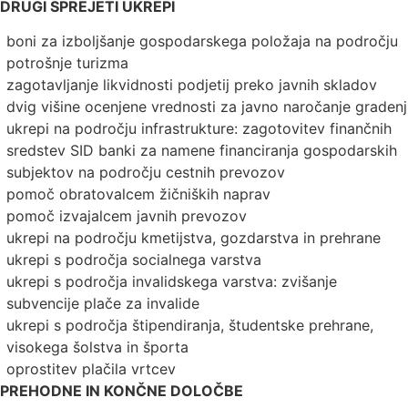
DRUGI SPREJETI UKREPI
boni za izboljšanje gospodarskega položaja na področju
potrošnje turizma
zagotavljanje likvidnosti podjetij preko javnih skladov
dvig višine ocenjene vrednosti za javno naročanje gradenj
ukrepi na področju infrastrukture: zagotovitev finančnih
sredstev SID banki za namene financiranja gospodarskih
subjektov na področju cestnih prevozov
pomoč obratovalcem žičniških naprav
pomoč izvajalcem javnih prevozov
ukrepi na področju kmetijstva, gozdarstva in prehrane
ukrepi s področja socialnega varstva
ukrepi s področja invalidskega varstva: zvišanje
subvencije plače za invalide
ukrepi s področja štipendiranja, študentske prehrane,
visokega šolstva in športa
oprostitev plačila vrtcev
PREHODNE IN KONČNE DOLOČBE