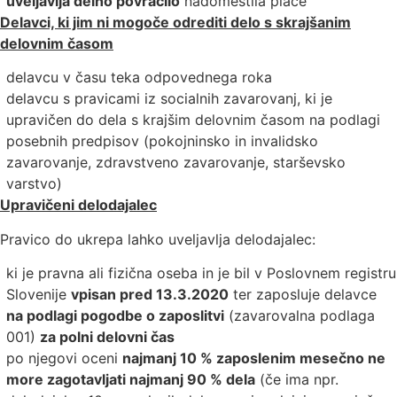
uveljavlja delno povračilo
nadomestila plače
Delavci, ki jim ni mogoče odrediti delo s skrajšanim
delovnim časom
delavcu v času teka odpovednega roka
delavcu s pravicami iz socialnih zavarovanj, ki je
upravičen do dela s krajšim delovnim časom na podlagi
posebnih predpisov (pokojninsko in invalidsko
zavarovanje, zdravstveno zavarovanje, starševsko
varstvo)
Upravičeni delodajalec
Pravico do ukrepa lahko uveljavlja delodajalec:
ki je pravna ali fizična oseba in je bil v Poslovnem registru
Slovenije
vpisan pred 13.3.2020
ter zaposluje delavce
na podlagi pogodbe o zaposlitvi
(zavarovalna podlaga
001)
za polni delovni čas
po njegovi oceni
najmanj 10 % zaposlenim mesečno ne
more zagotavljati najmanj 90 % dela
(če ima npr.