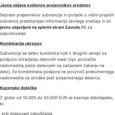
Javna objava evidence prejemnikov sredstev
Seznam prejemnikov subvencije in podatki o višini prejetih
subvencij predstavljajo informacijo javnega značaja in so
javno objavljeni na spletni strani Zavoda
RS za
zaposlovanje.
Kombinacija ukrepov
Subvencija se lahko kombinira tudi z drugimi ukrepi za
podporo ohranjanju delovnih mest (npr. povračilo
nadomestila plače delavcem na začasnem čakanju na
delo), če kombinirana podpora ne povzroči prekomernega
nadomestila za stroške plač posameznega delavca.
Kazenske določbe
Z globo od 10.000 do 50.000 EUR se kaznuje delodajalec,
ki:
krši prepoved odpuščanja