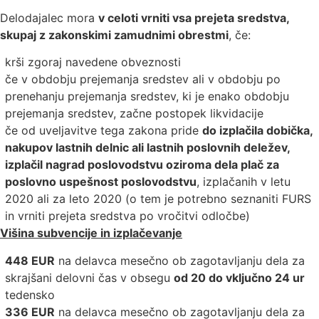
Delodajalec mora
v celoti vrniti vsa prejeta sredstva,
skupaj z zakonskimi zamudnimi obrestmi
, če:
krši zgoraj navedene obveznosti
če v obdobju prejemanja sredstev ali v obdobju po
prenehanju prejemanja sredstev, ki je enako obdobju
prejemanja sredstev, začne postopek likvidacije
če od uveljavitve tega zakona pride
do izplačila dobička,
nakupov lastnih delnic ali lastnih poslovnih deležev,
izplačil nagrad poslovodstvu oziroma dela plač za
poslovno uspešnost poslovodstvu
, izplačanih v letu
2020 ali za leto 2020 (o tem je potrebno seznaniti FURS
in vrniti prejeta sredstva po vročitvi odločbe)
Višina subvencije in izplačevanje
448 EUR
na delavca mesečno ob zagotavljanju dela za
skrajšani delovni čas v obsegu
od 20 do vključno 24 ur
tedensko
336 EUR
na delavca mesečno ob zagotavljanju dela za