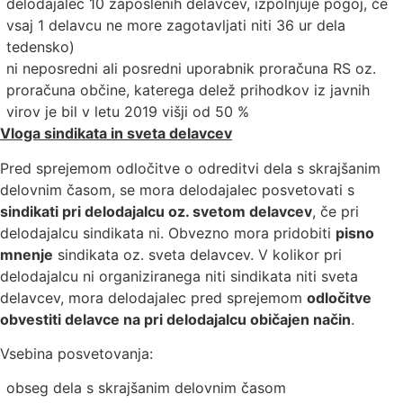
delodajalec 10 zaposlenih delavcev, izpolnjuje pogoj, če
vsaj 1 delavcu ne more zagotavljati niti 36 ur dela
tedensko)
ni neposredni ali posredni uporabnik proračuna RS oz.
proračuna občine, katerega delež prihodkov iz javnih
virov je bil v letu 2019 višji od 50 %
Vloga sindikata in sveta delavcev
Pred sprejemom odločitve o odreditvi dela s skrajšanim
delovnim časom, se mora delodajalec posvetovati s
sindikati pri delodajalcu oz. svetom delavcev
, če pri
delodajalcu sindikata ni. Obvezno mora pridobiti
pisno
mnenje
sindikata oz. sveta delavcev. V kolikor pri
delodajalcu ni organiziranega niti sindikata niti sveta
delavcev, mora delodajalec pred sprejemom
odločitve
obvestiti delavce na pri delodajalcu običajen način
.
Vsebina posvetovanja:
obseg dela s skrajšanim delovnim časom