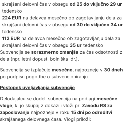
skrajšani delovni čas v obsegu
od 25 do vključno 29 ur
tedensko
224 EUR
na delavca mesečno ob zagotavljanju dela za
skrajšani delovni čas v obsegu
od 30 do vključno 34 ur
tedensko
112 EUR
na delavca mesečno ob zagotavljanju dela za
skrajšani delovni čas v obsegu
35 ur
tedensko
Subvencija se
sorazmerno zmanjša
za čas odsotnosti z
dela (npr. letni dopust, bolniška idr.).
Subvencija se izplačuje
mesečno
, najpozneje v
30 dneh
po podpisu pogodbe o subvencioniranju.
Postopek uveljavljanja subvencije
Delodajalcu se dodeli subvencija na podlagi
mesečne
vloge
, ki jo skupaj z dokazili vloži pri
Zavodu RS za
zaposlovanje
najpozneje v roku
15 dni po odreditvi
skrajšanega delovnega časa. Vlogi priloži: