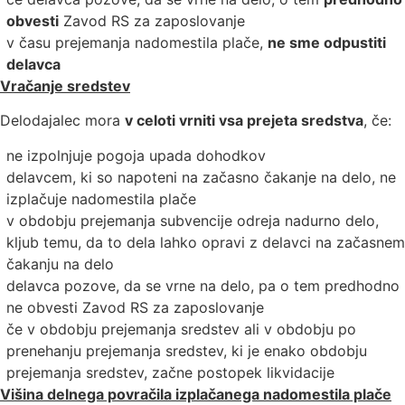
obvesti
Zavod RS za zaposlovanje
v času prejemanja nadomestila plače,
ne sme odpustiti
delavca
Vračanje sredstev
Delodajalec mora
v celoti vrniti vsa prejeta sredstva
, če:
ne izpolnjuje pogoja upada dohodkov
delavcem, ki so napoteni na začasno čakanje na delo, ne
izplačuje nadomestila plače
v obdobju prejemanja subvencije odreja nadurno delo,
kljub temu, da to dela lahko opravi z delavci na začasnem
čakanju na delo
delavca pozove, da se vrne na delo, pa o tem predhodno
ne obvesti Zavod RS za zaposlovanje
če v obdobju prejemanja sredstev ali v obdobju po
prenehanju prejemanja sredstev, ki je enako obdobju
prejemanja sredstev, začne postopek likvidacije
Višina delnega povračila izplačanega nadomestila plače