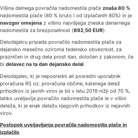
Višina delnega povračila nadomestila plače
znaša 80 %
nadomestila plače (80 % bruto I od izplačanih 80%) in je
navzgor omejena
z višino najvišjega zneska denarnega
nadomestila za brezposelnost (
892,50 EUR
).
Delodajalcu pripada povračilo nadomestila plače za
dejansko mesečno oziroma tedensko obveznost, za
prazničen in drug dela prost dan, določen z zakonom, če
bi
delavec na ta dan dejansko delal
.
Delodajalec, ki je neposredni ali posredni uporabnik
proračuna RS oz. proračuna občine, katerega delež
prihodkov iz javnih virov je bil v letu 2019 nižji od 70 %,
lahko uveljavlja povračilo nadomestila plače le v višini
deleža, ki je enak deležu njegovih prihodkov iz nejavnih
virov.
Postopek uveljavljanja povračila nadomestila plače in
izplačilo