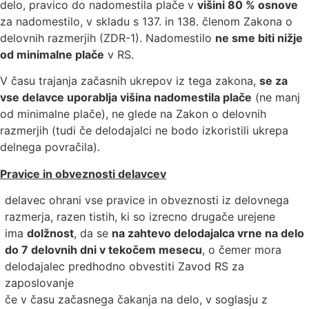
delo, pravico do nadomestila plače v
višini 80 % osnove
za nadomestilo, v skladu s 137. in 138. členom Zakona o
delovnih razmerjih (ZDR-1). Nadomestilo
ne sme biti nižje
od minimalne plače
v RS.
V času trajanja začasnih ukrepov iz tega zakona,
se za
vse delavce uporablja višina nadomestila plače
(ne manj
od minimalne plače), ne glede na Zakon o delovnih
razmerjih (tudi če delodajalci ne bodo izkoristili ukrepa
delnega povračila).
Pravice in obveznosti delavcev
delavec ohrani vse pravice in obveznosti iz delovnega
razmerja, razen tistih, ki so izrecno drugače urejene
ima
dolžnost
, da se
na zahtevo delodajalca vrne na delo
do 7 delovnih dni v tekočem mesecu
, o čemer mora
delodajalec predhodno obvestiti Zavod RS za
zaposlovanje
če v času začasnega čakanja na delo, v soglasju z