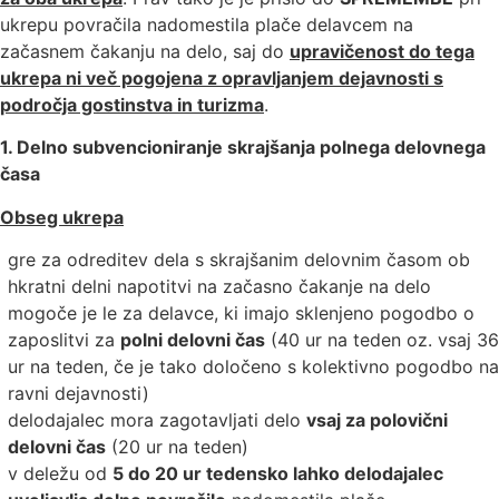
ukrepu povračila nadomestila plače delavcem na
začasnem čakanju na delo, saj do
upravičenost do tega
ukrepa ni več pogojena z opravljanjem dejavnosti s
področja gostinstva in turizma
.
1. Delno subvencioniranje skrajšanja polnega delovnega
časa
Obseg ukrepa
gre za odreditev dela s skrajšanim delovnim časom ob
hkratni delni napotitvi na začasno čakanje na delo
mogoče je le za delavce, ki imajo sklenjeno pogodbo o
zaposlitvi za
polni delovni čas
(40 ur na teden oz. vsaj 36
ur na teden, če je tako določeno s kolektivno pogodbo na
ravni dejavnosti)
delodajalec mora zagotavljati delo
vsaj za polovični
delovni čas
(20 ur na teden)
v deležu od
5 do 20 ur tedensko lahko delodajalec