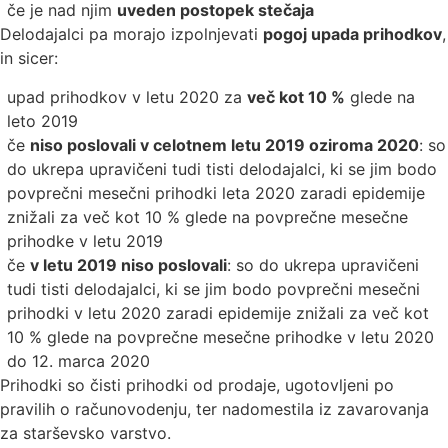
če je nad njim
uveden postopek stečaja
Delodajalci pa morajo izpolnjevati
pogoj upada prihodkov
,
in sicer:
upad prihodkov v letu 2020 za
več kot 10 %
glede na
leto 2019
če
niso poslovali v celotnem letu 2019 oziroma 2020
: so
do ukrepa upravičeni tudi tisti delodajalci, ki se jim bodo
povprečni mesečni prihodki leta 2020 zaradi epidemije
znižali za več kot 10 % glede na povprečne mesečne
prihodke v letu 2019
če
v letu 2019 niso poslovali
: so do ukrepa upravičeni
tudi tisti delodajalci, ki se jim bodo povprečni mesečni
prihodki v letu 2020 zaradi epidemije znižali za več kot
10 % glede na povprečne mesečne prihodke v letu 2020
do 12. marca 2020
Prihodki so čisti prihodki od prodaje, ugotovljeni po
pravilih o računovodenju, ter nadomestila iz zavarovanja
za starševsko varstvo.