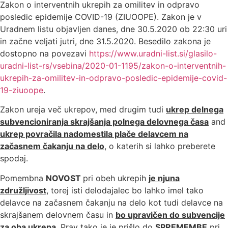
Zakon o interventnih ukrepih za omilitev in odpravo
posledic epidemije COVID-19 (ZIUOOPE). Zakon je v
Uradnem listu objavljen danes, dne 30.5.2020 ob 22:30 uri
in začne veljati jutri, dne 31.5.2020. Besedilo zakona je
dostopno na povezavi
https://www.uradni-list.si/glasilo-
uradni-list-rs/vsebina/2020-01-1195/zakon-o-interventnih-
ukrepih-za-omilitev-in-odpravo-posledic-epidemije-covid-
19-ziuoope
.
Zakon ureja več ukrepov, med drugim tudi
ukrep delnega
subvencioniranja skrajšanja polnega delovnega časa
and
ukrep povračila nadomestila plače delavcem na
začasnem čakanju na delo
, o katerih si lahko preberete
spodaj.
Pomembna
NOVOST
pri obeh ukrepih
je njuna
združljivost
, torej isti delodajalec bo lahko imel tako
delavce na začasnem čakanju na delo kot tudi delavce na
skrajšanem delovnem času in
bo upravičen do subvencije
za oba ukrepa
. Prav tako je je prišlo do
SPREMEMBE
pri