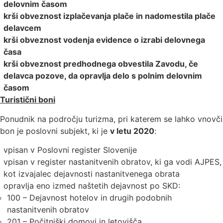
delovnim časom
krši obveznost izplačevanja plače in nadomestila plače
delavcem
krši obveznost vodenja evidence o izrabi delovnega
časa
krši obveznost predhodnega obvestila Zavodu, če
delavca pozove, da opravlja delo s polnim delovnim
časom
Turistični boni
Ponudnik na področju turizma, pri katerem se lahko vnovči
bon je poslovni subjekt, ki je
v letu 2020
:
vpisan v Poslovni register Slovenije
vpisan v register nastanitvenih obratov, ki ga vodi AJPES,
kot izvajalec dejavnosti nastanitvenega obrata
opravlja eno izmed naštetih dejavnost po SKD:
100 – Dejavnost hotelov in drugih podobnih
nastanitvenih obratov
201 – Počitniški domovi in letovišča