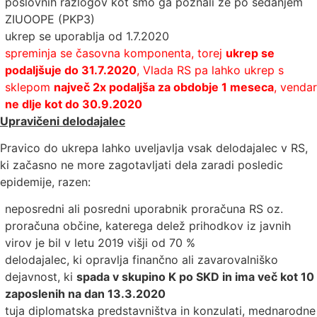
poslovnih razlogov kot smo ga poznali že po sedanjem
ZIUOOPE (PKP3)
ukrep se uporablja od 1.7.2020
spreminja se časovna komponenta, torej
ukrep se
podaljšuje do 31.7.2020
, Vlada RS pa lahko ukrep s
sklepom
največ 2x podaljša za obdobje 1 meseca
, vendar
ne dlje kot do 30.9.2020
Upravičeni delodajalec
Pravico do ukrepa lahko uveljavlja vsak delodajalec v RS,
ki začasno ne more zagotavljati dela zaradi posledic
epidemije, razen:
neposredni ali posredni uporabnik proračuna RS oz.
proračuna občine, katerega delež prihodkov iz javnih
virov je bil v letu 2019 višji od 70 %
delodajalec, ki opravlja finančno ali zavarovalniško
dejavnost, ki
spada v skupino K po SKD in ima več kot 10
zaposlenih na dan 13.3.2020
tuja diplomatska predstavništva in konzulati, mednarodne