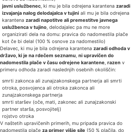
javni uslužbenec
, ki mu je bila odrejena karantena
zaradi
izvajanja nalog delodajalca v tujini
ali mu je bila odrejena
karantena
zaradi napotitve ali premestitve javnega
uslužbenca v tujino
, delodajalec pa mu ne more
organizirati dela na domu: pravica do nadomestila plače
kot če bi delal (100 % osnove za nadomestilo)
Delavec, ki mu je bila odrejena karantena
zaradi odhoda v
državo, ki je na rdečem seznamu
,
ni upravičen do
nadomestila plače v času odrejene karantene
,
razen
v
primeru odhoda zaradi naslednjih osebnih okoliščin:
smrti zakonca ali zunajzakonskega partnerja ali smrti
otroka, posvojenca ali otroka zakonca ali
zunajzakonskega partnerja
smrti staršev (oče, mati, zakonec ali zunajzakonski
partner starša, posvojitelj)
rojstvo otroka
V naštetih upravičenih primerih, mu pripada pravica do
nadomestila plače
za primer višje sile
(50 % plačila, do