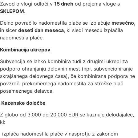
Zavod o vlogi odloči v
15 dneh
od prejema vloge s
SKLEPOM
.
Delno povračilo nadomestila plače se izplačuje
mesečno
,
in sicer
deseti dan meseca
, ki sledi mesecu izplačila
nadomestila plače.
Kombinacija ukrepov
Subvencija se lahko kombinira tudi z drugimi ukrepi za
podporo ohranjanju delovnih mest (npr. subvencioniranje
skrajšanega delovnega časa), če kombinirana podpora ne
povzroči prekomernega nadomestila za stroške plač
posameznega delavca.
Kazenske določbe
Z globo od 3.000 do 20.000 EUR se kaznuje delodajalec,
ki:
izplača nadomestila plače v nasprotju z zakonom