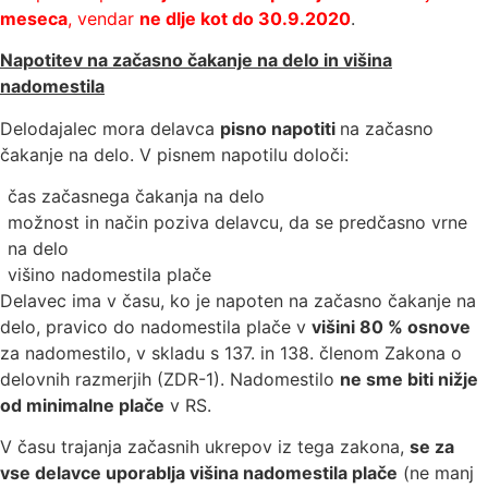
meseca
, vendar
ne dlje kot do 30.9.2020
.
Napotitev na začasno čakanje na delo in višina
nadomestila
Delodajalec mora delavca
pisno napotiti
na začasno
čakanje na delo. V pisnem napotilu določi:
čas začasnega čakanja na delo
možnost in način poziva delavcu, da se predčasno vrne
na delo
višino nadomestila plače
Delavec ima v času, ko je napoten na začasno čakanje na
delo, pravico do nadomestila plače v
višini 80 % osnove
za nadomestilo, v skladu s 137. in 138. členom Zakona o
delovnih razmerjih (ZDR-1). Nadomestilo
ne sme biti nižje
od minimalne plače
v RS.
V času trajanja začasnih ukrepov iz tega zakona,
se za
vse delavce uporablja višina nadomestila plače
(ne manj