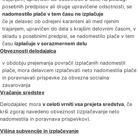
posebnih predpisov ali druge upravičene odsotnosti, se
nadomestilo plače v tem času ne izplačuje
če je delavec ob odrejeni karanteni ali med njenim
trajanjem, upravičen do dela s krajšim delovnim časom, v
skladu s posebnimi predpisi, se nadomestilo plače v tem
času
izplačuje v sorazmernem delu
Obveznosti delodajalca
v obdobju prejemanja povračil izplačanih nadomestil
plače, mora delavcem izplačevati neto nadomestila plače
in poravnavati prispevke za obvezna socialna
zavarovanja
Vračanje sredstev
Delodajalec mora
v celoti vrniti vsa prejeta sredstva
, če
krši zgoraj navedeno obveznost (izplačevanje neto
nadomestila in poravnava prispevkov).
Višina subvencije in izplačevanje