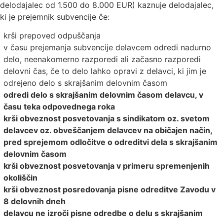
delodajalec od 1.500 do 8.000 EUR) kaznuje delodajalec,
ki je prejemnik subvencije če:
krši prepoved odpuščanja
v času prejemanja subvencije delavcem odredi nadurno
delo, neenakomerno razporedi ali začasno razporedi
delovni čas, če to delo lahko opravi z delavci, ki jim je
odrejeno delo s skrajšanim delovnim časom
odredi delo s skrajšanim delovnim časom delavcu, v
času teka odpovednega roka
krši obveznost posvetovanja s sindikatom oz. svetom
delavcev oz. obveščanjem delavcev na običajen način,
pred sprejemom odločitve o odreditvi dela s skrajšanim
delovnim časom
krši obveznost posvetovanja v primeru spremenjenih
okoliščin
krši obveznost posredovanja pisne odreditve Zavodu v
8 delovnih dneh
delavcu ne izroči pisne odredbe o delu s skrajšanim