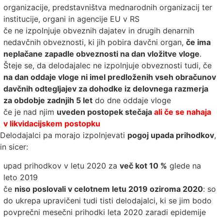
organizacije, predstavništva mednarodnih organizacij ter
institucije, organi in agencije EU v RS
če ne izpolnjuje obveznih dajatev in drugih denarnih
nedavčnih obveznosti, ki jih pobira davčni organ,
če ima
neplačane zapadle obveznosti na dan vložitve vloge
.
Šteje se, da delodajalec ne izpolnjuje obveznosti tudi, če
na dan oddaje vloge ni imel predloženih vseh obračunov
davčnih odtegljajev za dohodke iz delovnega razmerja
za obdobje zadnjih 5 let
do dne oddaje vloge
če je nad njim
uveden postopek stečaja
ali če se nahaja
v likvidacijskem postopku
Delodajalci pa morajo izpolnjevati
pogoj upada prihodkov
,
in sicer:
upad prihodkov v letu 2020 za
več kot 10 %
glede na
leto 2019
če
niso poslovali v celotnem letu 2019 oziroma 2020
: so
do ukrepa upravičeni tudi tisti delodajalci, ki se jim bodo
povprečni mesečni prihodki leta 2020 zaradi epidemije