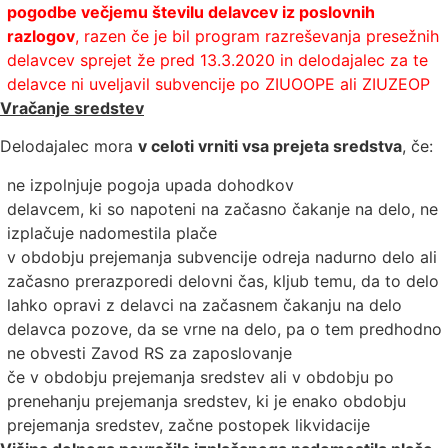
pogodbe večjemu številu delavcev iz poslovnih
razlogov
, razen če je bil program razreševanja presežnih
delavcev sprejet že pred 13.3.2020 in delodajalec za te
delavce ni uveljavil subvencije po ZIUOOPE ali ZIUZEOP
Vračanje sredstev
Delodajalec mora
v celoti vrniti vsa prejeta sredstva
, če:
ne izpolnjuje pogoja upada dohodkov
delavcem, ki so napoteni na začasno čakanje na delo, ne
izplačuje nadomestila plače
v obdobju prejemanja subvencije odreja nadurno delo ali
začasno prerazporedi delovni čas, kljub temu, da to delo
lahko opravi z delavci na začasnem čakanju na delo
delavca pozove, da se vrne na delo, pa o tem predhodno
ne obvesti Zavod RS za zaposlovanje
če v obdobju prejemanja sredstev ali v obdobju po
prenehanju prejemanja sredstev, ki je enako obdobju
prejemanja sredstev, začne postopek likvidacije