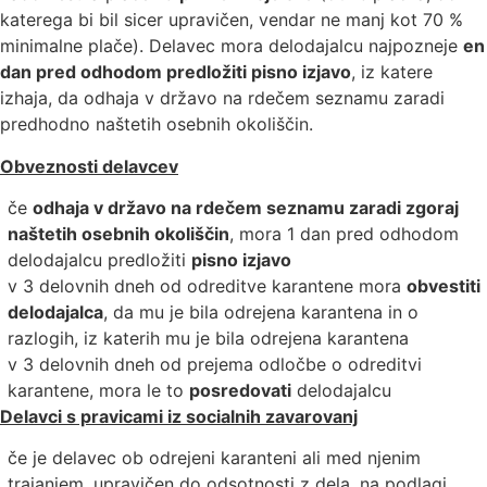
katerega bi bil sicer upravičen, vendar ne manj kot 70 %
minimalne plače). Delavec mora delodajalcu najpozneje
en
dan pred odhodom predložiti pisno izjavo
, iz katere
izhaja, da odhaja v državo na rdečem seznamu zaradi
predhodno naštetih osebnih okoliščin.
Obveznosti delavcev
če
odhaja v državo na rdečem seznamu zaradi zgoraj
naštetih osebnih okoliščin
, mora 1 dan pred odhodom
delodajalcu predložiti
pisno izjavo
v 3 delovnih dneh od odreditve karantene mora
obvestiti
delodajalca
, da mu je bila odrejena karantena in o
razlogih, iz katerih mu je bila odrejena karantena
v 3 delovnih dneh od prejema odločbe o odreditvi
karantene, mora le to
posredovati
delodajalcu
Delavci s pravicami iz socialnih zavarovanj
če je delavec ob odrejeni karanteni ali med njenim
trajanjem, upravičen do odsotnosti z dela, na podlagi