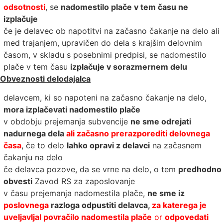
odsotnosti
, se
nadomestilo plače v tem času ne
izplačuje
če je delavec ob napotitvi na začasno čakanje na delo ali
med trajanjem, upravičen do dela s krajšim delovnim
časom, v skladu s posebnimi predpisi, se nadomestilo
plače v tem času
izplačuje v sorazmernem delu
Obveznosti delodajalca
delavcem, ki so napoteni na začasno čakanje na delo,
mora izplačevati nadomestilo plače
v obdobju prejemanja subvencije
ne sme odrejati
nadurnega dela
ali začasno prerazporediti delovnega
časa
, če to delo
lahko opravi z delavci
na začasnem
čakanju na delo
če delavca pozove, da se vrne na delo, o tem
predhodno
obvesti
Zavod RS za zaposlovanje
v času prejemanja nadomestila plače,
ne sme iz
poslovnega
razloga odpustiti delavca,
za katerega je
uveljavljal povračilo nadomestila plače
or
odpovedati