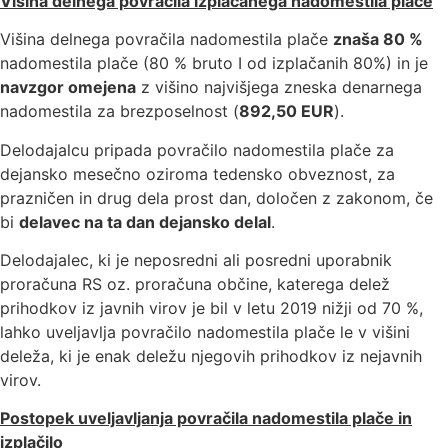
Višina delnega povračila izplačanega nadomestila plače
Višina delnega povračila nadomestila plače
znaša 80 %
nadomestila plače (80 % bruto I od izplačanih 80%) in je
navzgor omejena
z višino najvišjega zneska denarnega
nadomestila za brezposelnost (
892,50 EUR
).
Delodajalcu pripada povračilo nadomestila plače za
dejansko mesečno oziroma tedensko obveznost, za
prazničen in drug dela prost dan, določen z zakonom, če
bi
delavec na ta dan dejansko delal
.
Delodajalec, ki je neposredni ali posredni uporabnik
proračuna RS oz. proračuna občine, katerega delež
prihodkov iz javnih virov je bil v letu 2019 nižji od 70 %,
lahko uveljavlja povračilo nadomestila plače le v višini
deleža, ki je enak deležu njegovih prihodkov iz nejavnih
virov.
Postopek uveljavljanja povračila nadomestila plače in
izplačilo