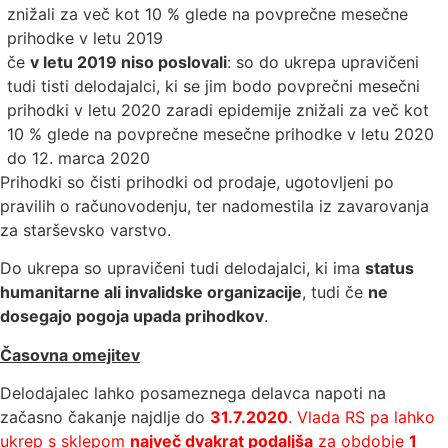
znižali za več kot 10 % glede na povprečne mesečne
prihodke v letu 2019
če
v letu 2019 niso poslovali
: so do ukrepa upravičeni
tudi tisti delodajalci, ki se jim bodo povprečni mesečni
prihodki v letu 2020 zaradi epidemije znižali za več kot
10 % glede na povprečne mesečne prihodke v letu 2020
do 12. marca 2020
Prihodki so čisti prihodki od prodaje, ugotovljeni po
pravilih o računovodenju, ter nadomestila iz zavarovanja
za starševsko varstvo.
Do ukrepa so upravičeni tudi delodajalci, ki ima
status
humanitarne ali invalidske organizacije
, tudi če
ne
dosegajo pogoja upada prihodkov
.
Časovna omejitev
Delodajalec lahko posameznega delavca napoti na
začasno čakanje najdlje do
31.7.2020
. Vlada RS pa lahko
ukrep s sklepom
največ dvakrat podaljša
za obdobje
1