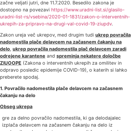
začne veljati jutri, dne 11.7.2020. Besedilo zakona je
dostopno na povezavi
https://www.uradni-list.si/glasilo-
uradni-list-rs/vsebina/2020-01-1831/zakon-o-interventnih-
ukrepih-za-pripravo-na-drugi-val-covid-19-ziupdv
.
Zakon ureja več ukrepov, med drugim tudi
ukrep povračila
nadomestila plače delavcem na začasnem čakanju na
delo
,
ukrep povračila nadomestila plač delavcem zaradi
odrejene karantene
and
spreminja nekatere določbe
ZIUOOPE
(Zakona o interventnih ukrepih za omilitev in
odpravo posledic epidemije COVID-19), o katerih si lahko
preberete spodaj.
1. Povračilo nadomestila plače delavcem na začasnem
čakanju na delo
Obseg ukrepa
gre za delno povračilo nadomestila, ki ga delodajalec
izplača delavcem na začasnem čakanju na delo iz