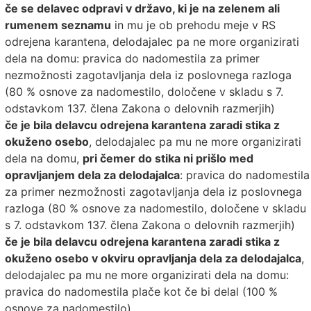
če se delavec odpravi v državo, ki je na zelenem ali
rumenem seznamu
in mu je ob prehodu meje v RS
odrejena karantena, delodajalec pa ne more organizirati
dela na domu: pravica do nadomestila za primer
nezmožnosti zagotavljanja dela iz poslovnega razloga
(80 % osnove za nadomestilo, določene v skladu s 7.
odstavkom 137. člena Zakona o delovnih razmerjih)
če je bila delavcu odrejena karantena zaradi stika z
okuženo osebo
, delodajalec pa mu ne more organizirati
dela na domu,
pri čemer do stika ni prišlo med
opravljanjem dela za delodajalca
: pravica do nadomestila
za primer nezmožnosti zagotavljanja dela iz poslovnega
razloga (80 % osnove za nadomestilo, določene v skladu
s 7. odstavkom 137. člena Zakona o delovnih razmerjih)
če je bila delavcu odrejena karantena zaradi stika z
okuženo osebo v okviru opravljanja dela za delodajalca
,
delodajalec pa mu ne more organizirati dela na domu:
pravica do nadomestila plače kot če bi delal (100 %
osnove za nadomestilo)