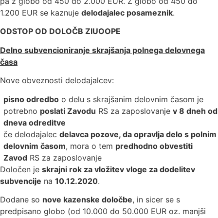
pa z globo od 450 do 2.000 EUR. Z globo od 450 do
1.200 EUR se kaznuje
delodajalec posameznik
.
ODSTOP OD DOLOČB ZIUOOPE
Delno subvencioniranje skrajšanja polnega delovnega
časa
Nove obveznosti delodajalcev:
pisno odredbo
o delu s skrajšanim delovnim časom je
potrebno
poslati Zavodu
RS za zaposlovanje
v 8 dneh od
dneva odreditve
če delodajalec
delavca pozove, da opravlja delo s polnim
delovnim časom
, mora o tem
predhodno obvestiti
Zavod
RS za zaposlovanje
Določen je
skrajni rok za vložitev vloge za dodelitev
subvencije
na
10.12.2020
.
Dodane so
nove kazenske določbe
, in sicer se s
predpisano globo (od 10.000 do 50.000 EUR oz. manjši