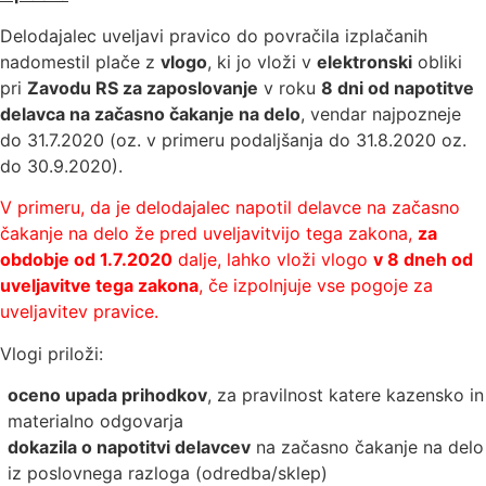
Delodajalec uveljavi pravico do povračila izplačanih
nadomestil plače z
vlogo
, ki jo vloži v
elektronski
obliki
pri
Zavodu RS za zaposlovanje
v roku
8 dni od napotitve
delavca na začasno čakanje na delo
, vendar najpozneje
do 31.7.2020 (oz. v primeru podaljšanja do 31.8.2020 oz.
do 30.9.2020).
V primeru, da je delodajalec napotil delavce na začasno
čakanje na delo že pred uveljavitvijo tega zakona,
za
obdobje od 1.7.2020
dalje, lahko vloži vlogo
v 8 dneh od
uveljavitve tega zakona
, če izpolnjuje vse pogoje za
uveljavitev pravice.
Vlogi priloži:
oceno upada prihodkov
, za pravilnost katere kazensko in
materialno odgovarja
dokazila o napotitvi delavcev
na začasno čakanje na delo
iz poslovnega razloga (odredba/sklep)