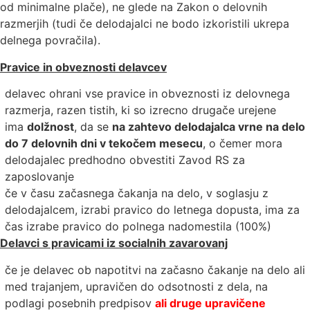
od minimalne plače), ne glede na Zakon o delovnih
razmerjih (tudi če delodajalci ne bodo izkoristili ukrepa
delnega povračila).
Pravice in obveznosti delavcev
delavec ohrani vse pravice in obveznosti iz delovnega
razmerja, razen tistih, ki so izrecno drugače urejene
ima
dolžnost
, da se
na zahtevo delodajalca vrne na delo
do 7 delovnih dni v tekočem mesecu
, o čemer mora
delodajalec predhodno obvestiti Zavod RS za
zaposlovanje
če v času začasnega čakanja na delo, v soglasju z
delodajalcem, izrabi pravico do letnega dopusta, ima za
čas izrabe pravico do polnega nadomestila (100%)
Delavci s pravicami iz socialnih zavarovanj
če je delavec ob napotitvi na začasno čakanje na delo ali
med trajanjem, upravičen do odsotnosti z dela, na
podlagi posebnih predpisov
ali druge upravičene