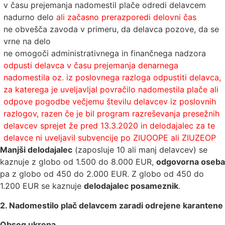
v času prejemanja nadomestil plače odredi delavcem
nadurno delo
ali začasno prerazporedi delovni čas
ne obvešča zavoda v primeru, da delavca pozove, da se
vrne na delo
ne omogoči administrativnega in finančnega nadzora
odpusti delavca v času prejemanja denarnega
nadomestila oz. iz poslovnega razloga odpustiti delavca,
za katerega je uveljavljal povračilo nadomestila plače ali
odpove pogodbe večjemu številu delavcev iz poslovnih
razlogov, razen če je bil program razreševanja presežnih
delavcev sprejet že pred 13.3.2020 in delodajalec za te
delavce ni uveljavil subvencije po ZIUOOPE ali ZIUZEOP
Manjši delodajalec
(zaposluje 10 ali manj delavcev) se
kaznuje z globo od 1.500 do 8.000 EUR,
odgovorna oseba
pa z globo od 450 do 2.000 EUR. Z globo od 450 do
1.200 EUR se kaznuje
delodajalec posameznik
.
2. Nadomestilo plač delavcem zaradi odrejene karantene
Obseg ukrepa