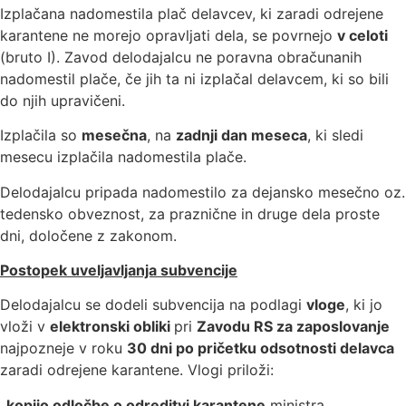
Izplačana nadomestila plač delavcev, ki zaradi odrejene
karantene ne morejo opravljati dela, se povrnejo
v celoti
(bruto I). Zavod delodajalcu ne poravna obračunanih
nadomestil plače, če jih ta ni izplačal delavcem, ki so bili
do njih upravičeni.
Izplačila so
mesečna
, na
zadnji dan meseca
, ki sledi
mesecu izplačila nadomestila plače.
Delodajalcu pripada nadomestilo za dejansko mesečno oz.
tedensko obveznost, za praznične in druge dela proste
dni, določene z zakonom.
Postopek uveljavljanja subvencije
Delodajalcu se dodeli subvencija na podlagi
vloge
, ki jo
vloži v
elektronski obliki
pri
Zavodu RS za zaposlovanje
najpozneje v roku
30 dni po pričetku odsotnosti delavca
zaradi odrejene karantene. Vlogi priloži:
kopijo odločbe o odreditvi karantene
ministra,