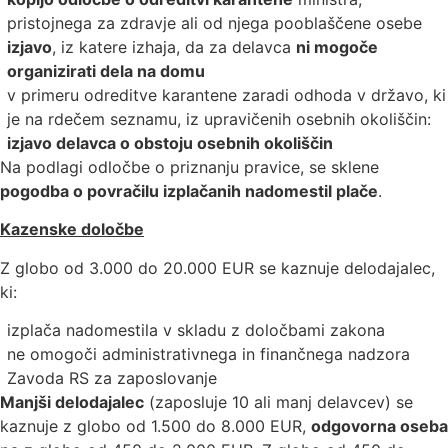
pristojnega za zdravje ali od njega pooblaščene osebe
izjavo
, iz katere izhaja, da za delavca
ni mogoče
organizirati dela na domu
v primeru odreditve karantene zaradi odhoda v državo, ki
je na rdečem seznamu, iz upravičenih osebnih okoliščin:
izjavo delavca o obstoju osebnih okoliščin
Na podlagi odločbe o priznanju pravice, se sklene
pogodba o povračilu izplačanih nadomestil plače
.
Kazenske določbe
Z globo od 3.000 do 20.000 EUR se kaznuje delodajalec,
ki:
izplača nadomestila v skladu z določbami zakona
ne omogoči administrativnega in finančnega nadzora
Zavoda RS za zaposlovanje
Manjši delodajalec
(zaposluje 10 ali manj delavcev) se
kaznuje z globo od 1.500 do 8.000 EUR,
odgovorna oseba