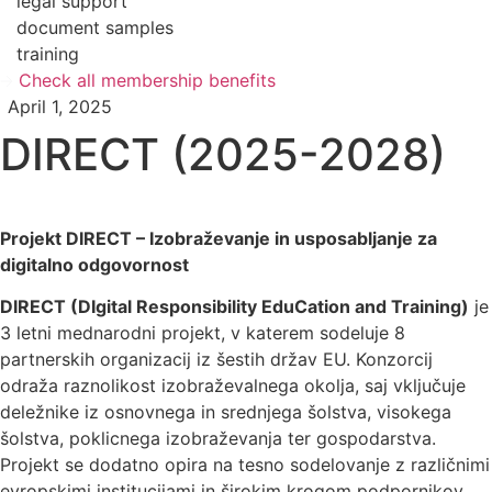
legal support
document samples
training
Check all membership benefits
April 1, 2025
DIRECT (2025-2028)
Projekt DIRECT – Izobraževanje in usposabljanje za
digitalno odgovornost
DIRECT (DIgital Responsibility EduCation and Training)
je
3 letni mednarodni projekt, v katerem sodeluje 8
partnerskih organizacij iz šestih držav EU. Konzorcij
odraža raznolikost izobraževalnega okolja, saj vključuje
deležnike iz osnovnega in srednjega šolstva, visokega
šolstva, poklicnega izobraževanja ter gospodarstva.
Projekt se dodatno opira na tesno sodelovanje z različnimi
evropskimi institucijami in širokim krogom podpornikov.