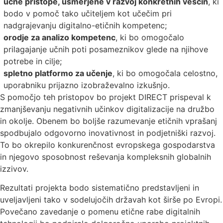
učne pristope, usmerjene v razvoj konkretnih veščin
, ki
bodo v pomoč tako učiteljem kot učečim pri
nadgrajevanju digitalno-etičnih kompetenc;
orodje za analizo kompetenc
, ki bo omogočalo
prilagajanje učnih poti posameznikov glede na njihove
potrebe in cilje;
spletno platformo za učenje
, ki bo omogočala celostno,
uporabniku prijazno izobraževalno izkušnjo.
S pomočjo teh pristopov bo projekt DIRECT prispeval k
zmanjševanju negativnih učinkov digitalizacije na družbo
in okolje. Obenem bo boljše razumevanje etičnih vprašanj
spodbujalo odgovorno inovativnost in podjetniški razvoj.
To bo okrepilo konkurenčnost evropskega gospodarstva
in njegovo sposobnost reševanja kompleksnih globalnih
izzivov.
Rezultati projekta bodo sistematično predstavljeni in
uveljavljeni tako v sodelujočih državah kot širše po Evropi.
Povečano zavedanje o pomenu etične rabe digitalnih