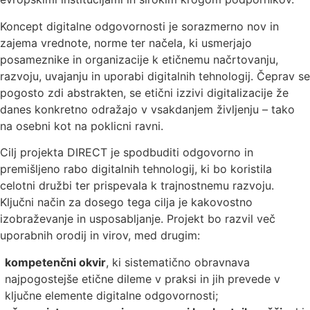
Koncept digitalne odgovornosti je sorazmerno nov in
zajema vrednote, norme ter načela, ki usmerjajo
posameznike in organizacije k etičnemu načrtovanju,
razvoju, uvajanju in uporabi digitalnih tehnologij. Čeprav se
pogosto zdi abstrakten, se etični izzivi digitalizacije že
danes konkretno odražajo v vsakdanjem življenju – tako
na osebni kot na poklicni ravni.
Cilj projekta DIRECT je spodbuditi odgovorno in
premišljeno rabo digitalnih tehnologij, ki bo koristila
celotni družbi ter prispevala k trajnostnemu razvoju.
Ključni način za dosego tega cilja je kakovostno
izobraževanje in usposabljanje. Projekt bo razvil več
uporabnih orodij in virov, med drugim:
kompetenčni okvir
, ki sistematično obravnava
najpogostejše etične dileme v praksi in jih prevede v
ključne elemente digitalne odgovornosti;