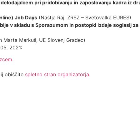
elodajalcem pri pridobivanju in zaposlovanju kadra iz dru
nline) Job Days
(Nastja Raj, ZRSZ – Svetovalka EURES)
rbije v skladu s Sporazumom in postopki izdaje soglasij za 
in Marta Markuš, UE Slovenj Gradec)
 05. 2021:
azcem
.
ij obiščite
spletno stran organizatorja.