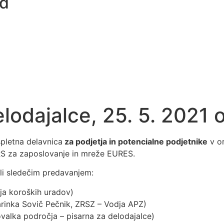
d
lodajalce, 25. 5. 2021 
pletna delavnica
za podjetja in potencialne podjetnike
v or
 RS za zaposlovanje in mreže EURES.
li sledečim predavanjem:
ja koroških uradov)
rinka Sovič Pečnik, ZRSZ – Vodja APZ)
valka področja – pisarna za delodajalce)