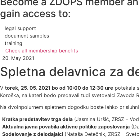
Become a ZDOPS member an
gain access to:
legal support
document samples
training
Check all membership benefits
20. May 2021
Spletna delavnica za de
V
torek
,
25. 05. 2021 bo od 10:00 do 12:30 ure
potekala s
Koroška, na kateri bodo predavali tudi svetovalci Zavoda
Na dvoinpolurnem spletnem dogodku boste lahko prisluhni
Kratka predstavitev trga dela
(Jasmina Uršič, ZRSZ – Vod
Aktualna javna povabila aktivne politike zaposlovanja
(Da
Sodelovanje z delodajalci
(Nataša Detečnik, ZRSZ – Sveto