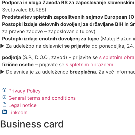
Podpora in vloga Zavoda RS za zaposlovanje slovenskim d
Svetovalec EURES)
Predstavitev spletnih zaposlitvenih sejmov European (O
Postopki izdaje delovnih dovoljenj za državljane BIH in S
za pravne zadeve – zaposlovanje tujcev)
Postopki izdaje enotnih dovoljenj za tujce
(Matej Blažun 
► Za udeležbo na delavnici
se prijavite
do ponedeljka, 24.
podjetja
(S.P., D.O.O., zavod) – prijavite se
s spletnim obr
fizične osebe
– prijavite se
s spletnim obrazcem
► Delavnica je za udeležence
brezplačna
. Za več informac
Privacy Policy
General terms and conditions
Legal notice
LinkedIn
Business card