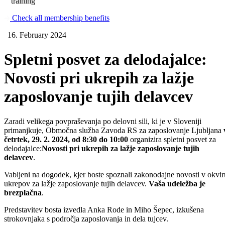
training
Check all membership benefits
16. February 2024
Spletni posvet za delodajalce:
Novosti pri ukrepih za lažje
zaposlovanje tujih delavcev
Zaradi velikega povpraševanja po delovni sili, ki je v Sloveniji
primanjkuje, Območna služba Zavoda RS za zaposlovanje Ljubljana
četrtek, 29. 2. 2024, od 8:30 do 10:00
organizira spletni posvet za
delodajalce:
Novosti pri ukrepih za lažje zaposlovanje tujih
delavcev
.
Vabljeni na dogodek, kjer boste spoznali zakonodajne novosti v okvir
ukrepov za lažje zaposlovanje tujih delavcev.
Vaša udeležba je
brezplačna
.
Predstavitev bosta izvedla Anka Rode in Miho Šepec, izkušena
strokovnjaka s področja zaposlovanja in dela tujcev.