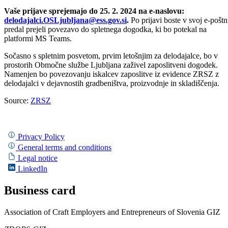
Vaše prijave sprejemajo do 25. 2. 2024 na e-naslovu:
delodajalci.OSLjubljana@ess.gov.si
.
Po prijavi boste v svoj e-poštn
predal prejeli povezavo do spletnega dogodka, ki bo potekal na
platformi MS Teams.
Sočasno s spletnim posvetom, prvim letošnjim za delodajalce, bo v
prostorih Območne službe Ljubljana zaživel zaposlitveni dogodek.
Namenjen bo povezovanju iskalcev zaposlitve iz evidence ZRSZ z
delodajalci v dejavnostih gradbeništva, proizvodnje in skladiščenja.
Source:
ZRSZ
Privacy Policy
General terms and conditions
Legal notice
LinkedIn
Business card
Association of Craft Employers and Entrepreneurs of Slovenia GIZ