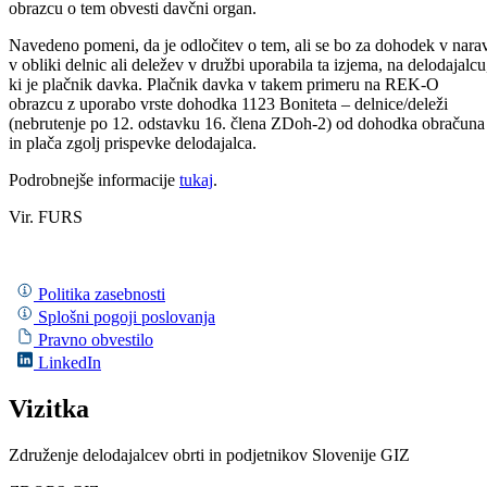
obrazcu o tem obvesti davčni organ.
Navedeno pomeni, da je odločitev o tem, ali se bo za dohodek v nara
v obliki delnic ali deležev v družbi uporabila ta izjema, na delodajalcu
ki je plačnik davka. Plačnik davka v takem primeru na REK-O
obrazcu z uporabo vrste dohodka 1123 Boniteta – delnice/deleži
(nebrutenje po 12. odstavku 16. člena ZDoh-2) od dohodka obračuna
in plača zgolj prispevke delodajalca.
Podrobnejše informacije
tukaj
.
Vir. FURS
Politika zasebnosti
Splošni pogoji poslovanja
Pravno obvestilo
LinkedIn
Vizitka
Združenje delodajalcev obrti in podjetnikov Slovenije GIZ