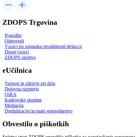
ZDOPS Trgovina
Pogodbe
Odpovedi
Vzorci po nastanku invalidnosti delavca
Drugi vzorci
ZDOPS storitve
eUčilnica
Varnost in zdravje pri delu
Delovna razmerja
OiRA
Kadrovske skupine
Mediacija
Digitalizacija in malo gospodarstvo
Obvestilo o piškotkih
Spletna stran ZDOPS uporablja piškotke za zagotavljanje osnovnega