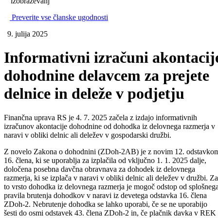
izobraževanj
Preverite vse članske ugodnosti
9. julija 2025
Informativni izračuni akontacij
dohodnine delavcem za prejete
delnice in deleže v podjetju
Finančna uprava RS je 4. 7. 2025 začela z izdajo informativnih
izračunov akontacije dohodnine od dohodka iz delovnega razmerja v
naravi v obliki delnic ali deležev v gospodarski družbi.
Z novelo Zakona o dohodnini (ZDoh-2AB) je z novim 12. odstavko
16. člena, ki se uporablja za izplačila od vključno 1. 1. 2025 dalje,
določena posebna davčna obravnava za dohodek iz delovnega
razmerja, ki se izplača v naravi v obliki delnic ali deležev v družbi. Za
to vrsto dohodka iz delovnega razmerja je mogoč odstop od splošneg
pravila brutenja dohodkov v naravi iz devetega odstavka 16. člena
ZDoh-2. Nebrutenje dohodka se lahko uporabi, če se ne uporabijo
šesti do osmi odstavek 43. člena ZDoh-2 in, če plačnik davka v REK