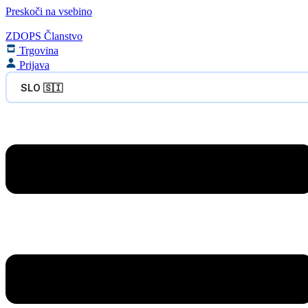
Preskoči na vsebino
ZDOPS Članstvo
Trgovina
Prijava
SLO 🇸🇮