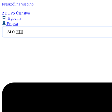
Preskoči na vsebino
ZDOPS Članstvo
Trgovina
Prijava
SLO 🇸🇮