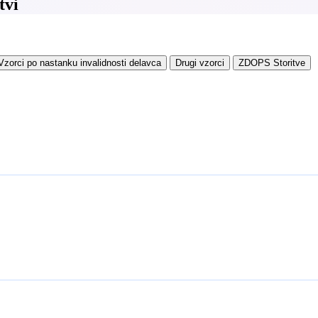
tvi
Vzorci po nastanku invalidnosti delavca
Drugi vzorci
ZDOPS Storitve