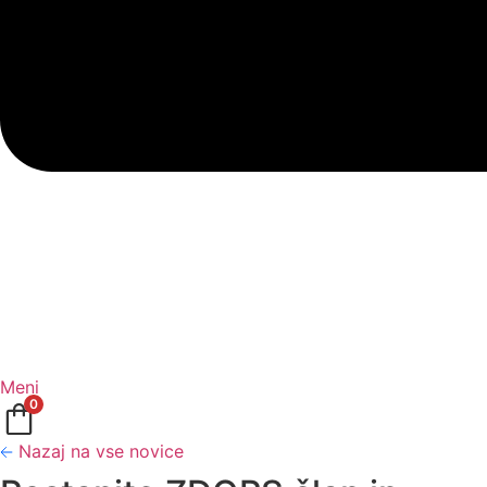
Meni
0
Nazaj na vse novice