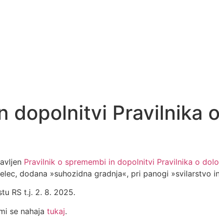
 dopolnitvi Pravilnika o
javljen
Pravilnik o spremembi in dopolnitvi Pravilnika o dol
lec, dodana »suhozidna gradnja«, pri panogi »svilarstvo in
tu RS t.j. 2. 8. 2025.
mi se nahaja
tukaj
.