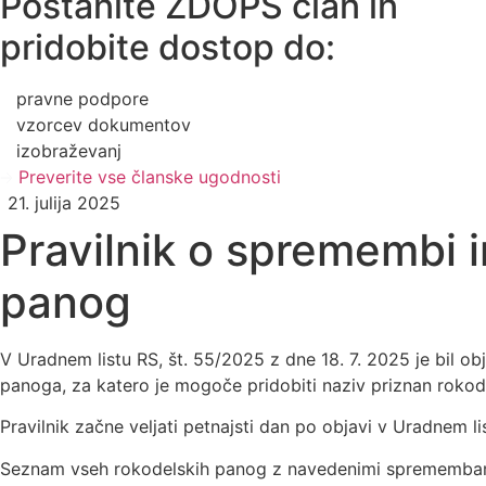
Postanite ZDOPS član in
pridobite dostop do:
pravne podpore
vzorcev dokumentov
izobraževanj
Preverite vse članske ugodnosti
21. julija 2025
Pravilnik o spremembi in
panog
V Uradnem listu RS, št. 55/2025 z dne 18. 7. 2025 je bil ob
panoga, za katero je mogoče pridobiti naziv priznan rokode
Pravilnik začne veljati petnajsti dan po objavi v Uradnem lis
Seznam vseh rokodelskih panog z navedenimi sprememba