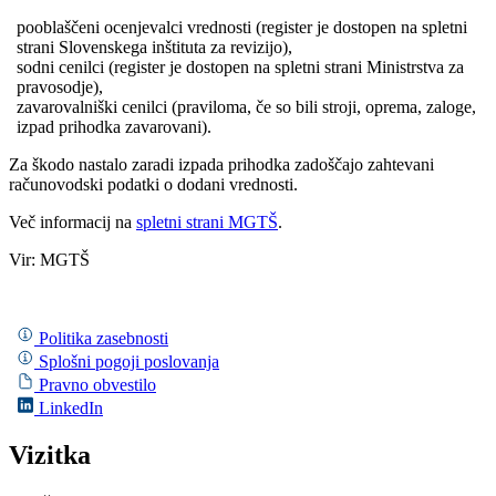
pooblaščeni ocenjevalci vrednosti (register je dostopen na spletni
strani Slovenskega inštituta za revizijo),
sodni cenilci (register je dostopen na spletni strani Ministrstva za
pravosodje),
zavarovalniški cenilci (praviloma, če so bili stroji, oprema, zaloge,
izpad prihodka zavarovani).
Za škodo nastalo zaradi izpada prihodka zadoščajo zahtevani
računovodski podatki o dodani vrednosti.
Več informacij na
spletni strani MGTŠ
.
Vir: MGTŠ
Politika zasebnosti
Splošni pogoji poslovanja
Pravno obvestilo
LinkedIn
Vizitka