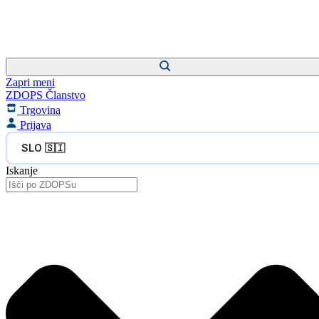
Zapri meni
ZDOPS Članstvo
Trgovina
Prijava
SLO 🇸🇮
Iskanje