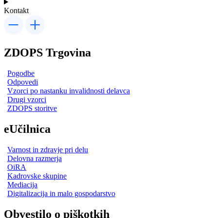
Kontakt
ZDOPS Trgovina
Pogodbe
Odpovedi
Vzorci po nastanku invalidnosti delavca
Drugi vzorci
ZDOPS storitve
eUčilnica
Varnost in zdravje pri delu
Delovna razmerja
OiRA
Kadrovske skupine
Mediacija
Digitalizacija in malo gospodarstvo
Obvestilo o piškotkih