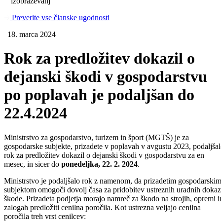
izobraževanj
Preverite vse članske ugodnosti
18. marca 2024
Rok za predložitev dokazil o
dejanski škodi v gospodarstvu
po poplavah je podaljšan do
22.4.2024
Ministrstvo za gospodarstvo, turizem in šport (MGTŠ) je za
gospodarske subjekte, prizadete v poplavah v avgustu 2023, podaljša
rok za predložitev dokazil o dejanski škodi v gospodarstvu za en
mesec, in sicer do
ponedeljka, 22. 2. 2024
.
Ministrstvo je podaljšalo rok z namenom, da prizadetim gospodarski
subjektom omogoči dovolj časa za pridobitev ustreznih uradnih dokaz
škode. Prizadeta podjetja morajo namreč za škodo na strojih, opremi i
zalogah predložiti cenilna poročila. Kot ustrezna veljajo cenilna
poročila treh vrst cenilcev: