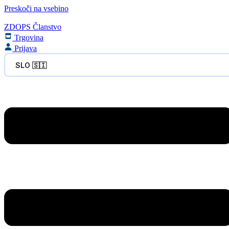
Preskoči na vsebino
ZDOPS Članstvo
Trgovina
Prijava
SLO 🇸🇮